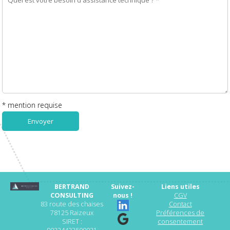
* mention requise
Envoyer
BERTRAND
Suivez-
Liens utiles
CONSULTING
nous !
CGV
83 route des chaises
Contact
78125 Raizeux
Préférences de
SIRET :
consentement